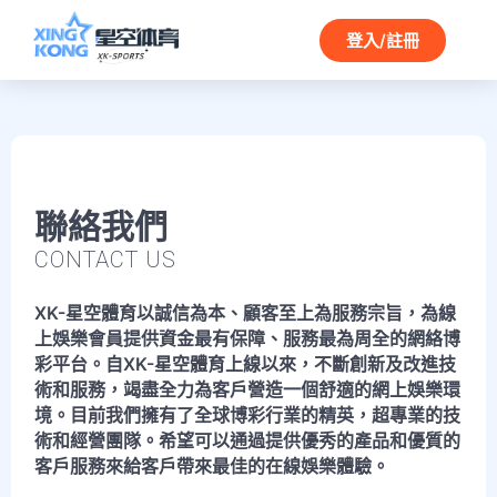
登入/註冊
聯絡我們
CONTACT US
XK-星空體育以誠信為本、顧客至上為服務宗旨，為線
上娛樂會員提供資金最有保障、服務最為周全的網絡博
彩平台。自XK-星空體育上線以來，不斷創新及改進技
術和服務，竭盡全力為客戶營造一個舒適的網上娛樂環
境。目前我們擁有了全球博彩行業的精英，超專業的技
術和經營團隊。希望可以通過提供優秀的產品和優質的
客戶服務來給客戶帶來最佳的在線娛樂體驗。