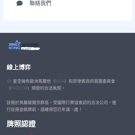
聯絡我們
線上博弈
XK-星空擁有歐洲馬爾他（MGA）和菲律賓政府競猜委員會
（PAGCOR）頒發的合法執照。
註冊於英屬維爾京群島，受國際行業協會認的合法公司。進
行註冊並娛樂前，請確保您已年滿18歲！
牌照認證