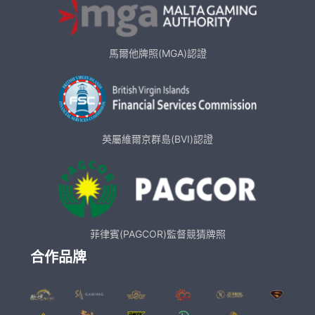
馬爾他牌照(MGA)認證
英屬維爾京群島(BVI)認證
菲律賓(PAGCOR)監督競猜牌照
合作品牌