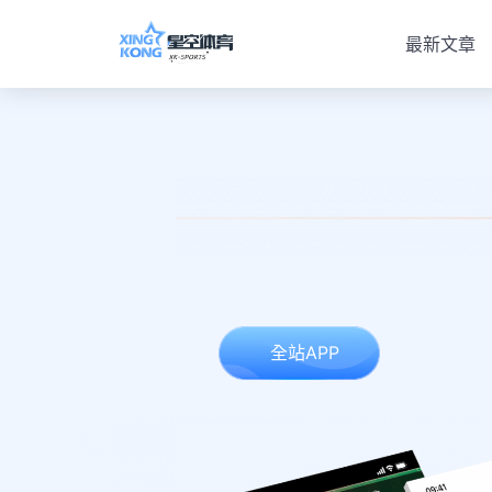
最新文章
全站APP