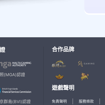
合作品牌
證
照(MGA)認證
遊戲聲明
免責聲明
服務條款
群島(BVI)認證