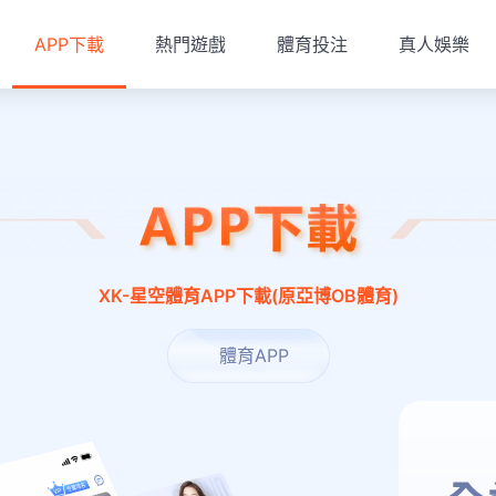
APP下載
熱門遊戲
體育投注
真人娛樂
XK-星空體育APP下載(原亞博OB體育)
體育APP