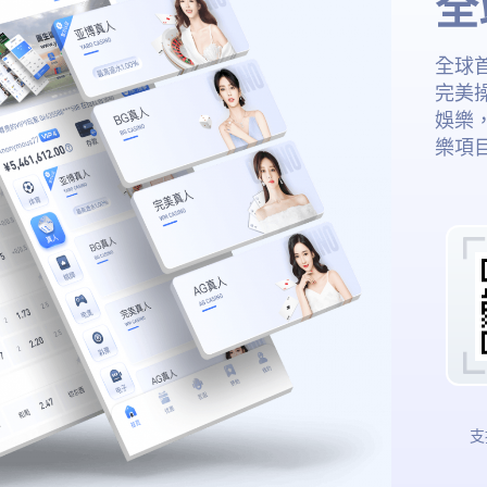
全
全球
完美
娛樂
樂項
支