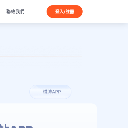
聯絡我們
登入/註冊
棋牌APP