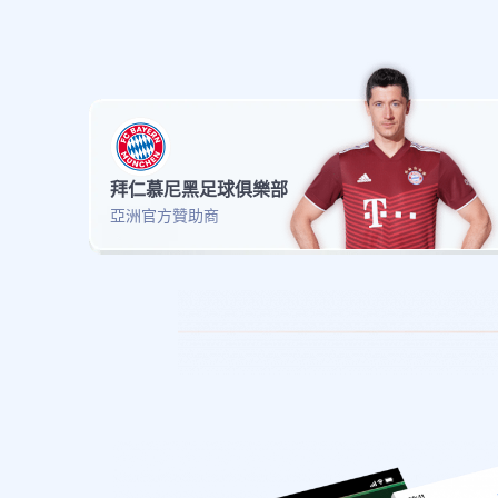
拜仁慕尼黑足球俱樂部
亞洲官方贊助商