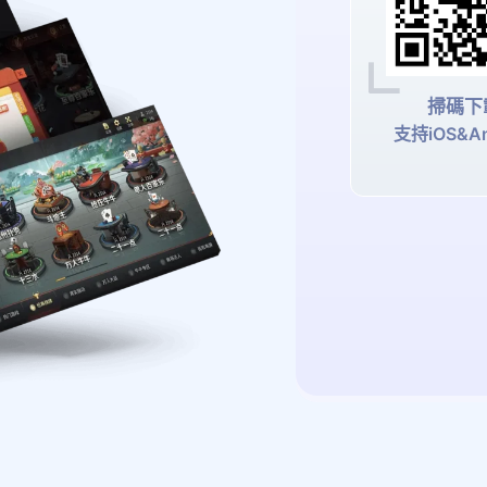
掃碼下
支持iOS&An