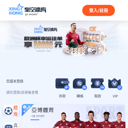
登入/註冊
您還未登錄
請先登錄/註冊後查看
存款
轉帳
取款
VIP
體
育
真