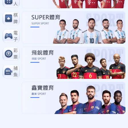
人
棋
牌
電
子
彩
票
捕
魚