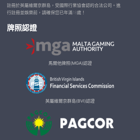
註冊於英屬維爾京群島，受國際行業協會認的合法公司。進
行註冊並娛樂前，請確保您已年滿18歲！
牌照認證
馬爾他牌照(MGA)認證
英屬維爾京群島(BVI)認證