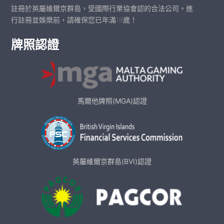
註冊於英屬維爾京群島，受國際行業協會認的合法公司。進
行註冊並娛樂前，請確保您已年滿18歲！
牌照認證
馬爾他牌照(MGA)認證
英屬維爾京群島(BVI)認證