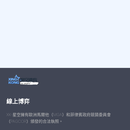
線上博弈
XK-星空擁有歐洲馬爾他（MGA）和菲律賓政府競猜委員會
（PAGCOR）頒發的合法執照。