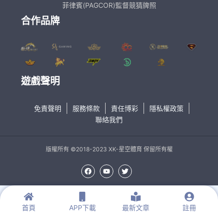
菲律賓(PAGCOR)監督競猜牌照
合作品牌
遊戲聲明
免責聲明
服務條款
責任博彩
隱私權政策
聯絡我們
版權所有 ©2018-2023 XK-星空體育 保留所有權
首頁
APP下載
最新文章
註冊