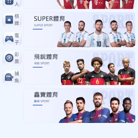
人
棋
牌
電
子
彩
票
捕
魚