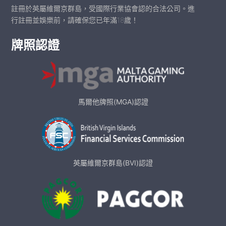
註冊於英屬維爾京群島，受國際行業協會認的合法公司。進
行註冊並娛樂前，請確保您已年滿18歲！
牌照認證
馬爾他牌照(MGA)認證
英屬維爾京群島(BVI)認證