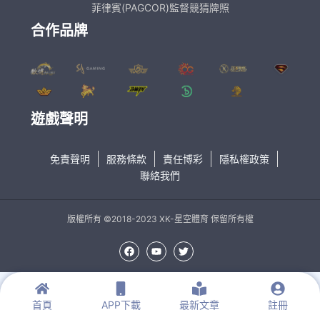
菲律賓(PAGCOR)監督競猜牌照
合作品牌
遊戲聲明
免責聲明
服務條款
責任博彩
隱私權政策
聯絡我們
版權所有 ©2018-2023 XK-星空體育 保留所有權
首頁
APP下載
最新文章
註冊