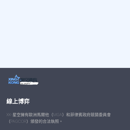
線上博弈
XK-星空擁有歐洲馬爾他（MGA）和菲律賓政府競猜委員會
（PAGCOR）頒發的合法執照。