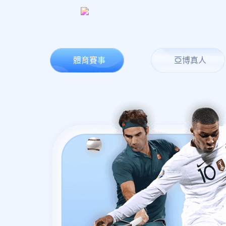
體育賽事
亞博真人