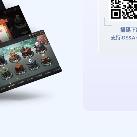
掃碼下
支持iOS&An