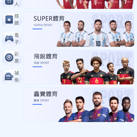
人
棋
牌
電
子
彩
票
捕
魚