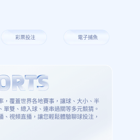
彩票投注
電子捕魚
率，覆蓋世界各地賽事，讓球、大小、半
、單雙、總入球、連串過關等多元競猜。
播、視頻直播，讓您輕鬆體驗聊球投注，