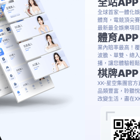
全站APP
全球首家一體化娛
體育，電競頂尖賽
最新最全娛樂項目
體育APP
業內賠率最高！覆
波膽、單雙、總入
播，讓您體驗輕鬆
棋牌APP
XK-星空集團官
品類豐富，聆聽悅
改變生活，盡在X