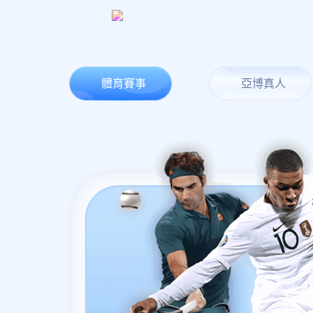
體育賽事
亞博真人