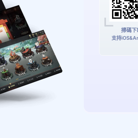
掃碼下
支持iOS&An