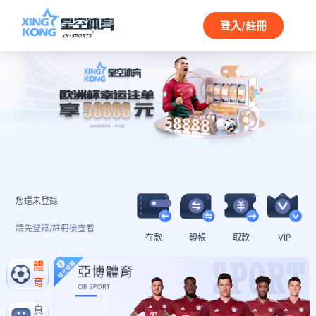
登入/註冊
您還未登錄
請先登錄/註冊後查看
存款
轉帳
取款
VIP
體
育
真