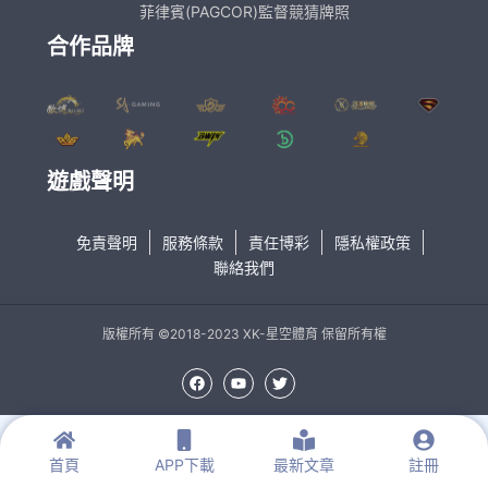
菲律賓(PAGCOR)監督競猜牌照
合作品牌
遊戲聲明
免責聲明
服務條款
責任博彩
隱私權政策
聯絡我們
版權所有 ©2018-2023 XK-星空體育 保留所有權
首頁
APP下載
最新文章
註冊