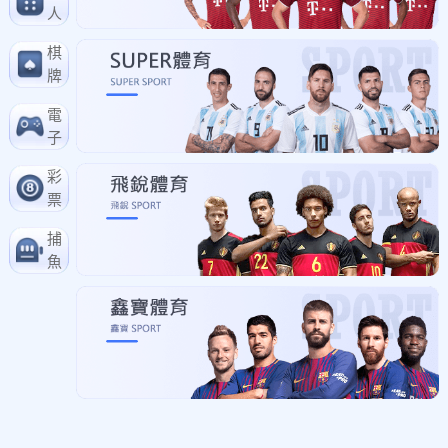
人
棋
牌
電
子
彩
票
捕
魚