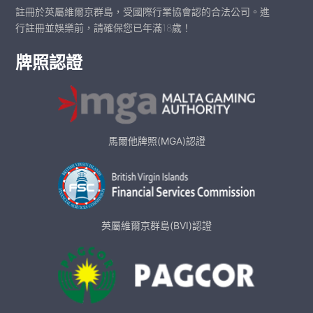
註冊於英屬維爾京群島，受國際行業協會認的合法公司。進
行註冊並娛樂前，請確保您已年滿18歲！
牌照認證
馬爾他牌照(MGA)認證
英屬維爾京群島(BVI)認證