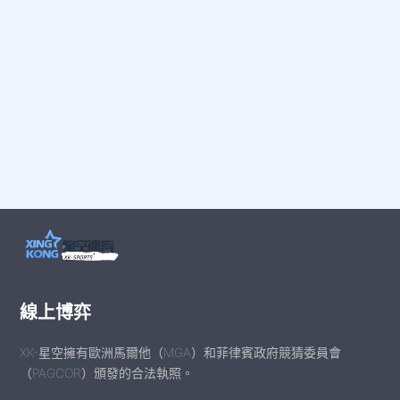
線上博弈
XK-星空擁有歐洲馬爾他（MGA）和菲律賓政府競猜委員會
（PAGCOR）頒發的合法執照。