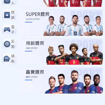
人
棋
牌
電
子
彩
票
捕
魚