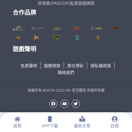
菲律賓(PAGCOR)監督競猜牌照
合作品牌
遊戲聲明
免責聲明
服務條款
責任博彩
隱私權政策
聯絡我們
版權所有 ©2018-2023 XK-星空體育 保留所有權
首頁
APP下載
最新文章
註冊