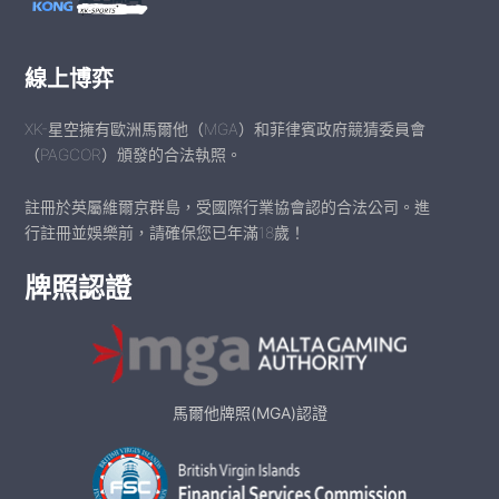
線上博弈
XK-星空擁有歐洲馬爾他（MGA）和菲律賓政府競猜委員會
（PAGCOR）頒發的合法執照。
註冊於英屬維爾京群島，受國際行業協會認的合法公司。進
行註冊並娛樂前，請確保您已年滿18歲！
牌照認證
馬爾他牌照(MGA)認證