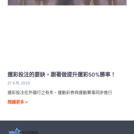
運彩投注的要訣，跟著做提升運彩50%勝率！
27 9 月, 2023
運彩投注在外國行之有年，運動彩券與運動賽事同步進行
閱讀更多 »