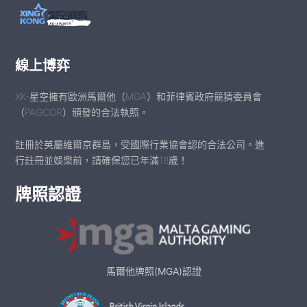
線上博弈
XK-星空擁有歐洲馬爾他（MGA）和菲律賓政府競猜委員會
（PAGCOR）頒發的合法執照。
註冊於英屬維爾京群島，受國際行業協會認的合法公司。進
行註冊並娛樂前，請確保您已年滿18歲！
牌照認證
馬爾他牌照(MGA)認證