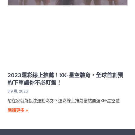
2023運彩線上推薦！XK-星空體育，全球首創預
約下單讓你不必盯盤！
8 9 月, 2023
想在家就能投注運動彩券？運彩線上推薦當然要選XK-星空體
閱讀更多 »