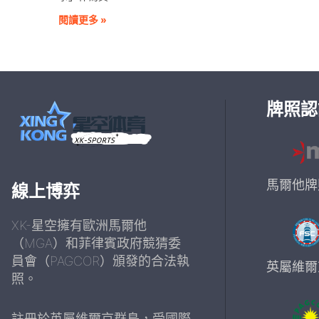
閱讀更多 »
牌照認
馬爾他牌
線上博弈
XK-星空擁有歐洲馬爾他
（MGA）和菲律賓政府競猜委
員會（PAGCOR）頒發的合法執
英屬維爾京
照。
註冊於英屬維爾京群島，受國際