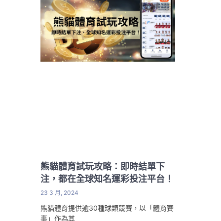
熊貓體育試玩攻略：即時結單下
注，都在全球知名運彩投注平台！
23 3 月, 2024
熊貓體育提供逾30種球類競賽，以「體育賽
事」作為其