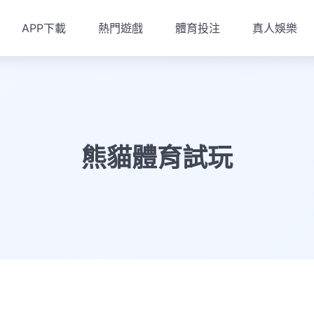
APP下載
熱門遊戲
體育投注
真人娛樂
熊貓體育試玩