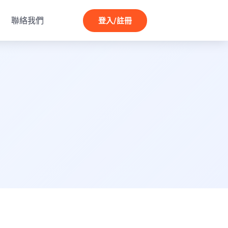
聯絡我們
登入/註冊