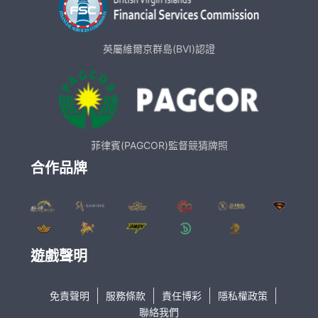
英屬維爾京群島(BVI)認證
菲律賓(PAGCOR)監督競猜牌照
合作品牌
遊戲聲明
免責聲明
服務條款
責任博彩
隱私權政策
聯絡我們