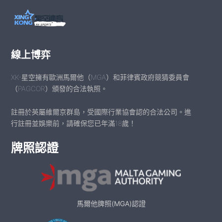
線上博弈
XK-星空擁有歐洲馬爾他（MGA）和菲律賓政府競猜委員會
（PAGCOR）頒發的合法執照。
註冊於英屬維爾京群島，受國際行業協會認的合法公司。進
行註冊並娛樂前，請確保您已年滿18歲！
牌照認證
馬爾他牌照(MGA)認證