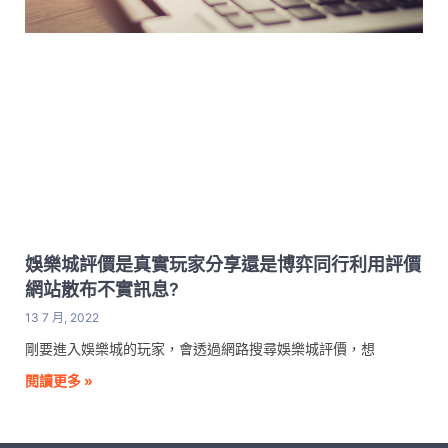
娛樂城評價是真實玩家分享還是博弈同行利用評價
網站散布不實訊息?
13 7 月, 2022
剛要進入娛樂城的玩家，會透過網路搜尋娛樂城評價，想
閱讀更多 »