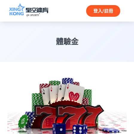
登入/註冊
體驗金