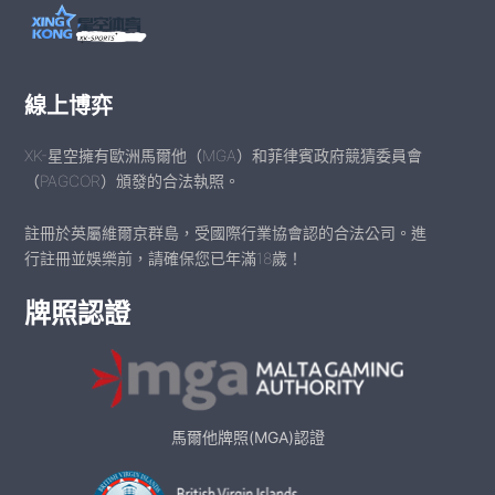
線上博弈
XK-星空擁有歐洲馬爾他（MGA）和菲律賓政府競猜委員會
（PAGCOR）頒發的合法執照。
註冊於英屬維爾京群島，受國際行業協會認的合法公司。進
行註冊並娛樂前，請確保您已年滿18歲！
牌照認證
馬爾他牌照(MGA)認證