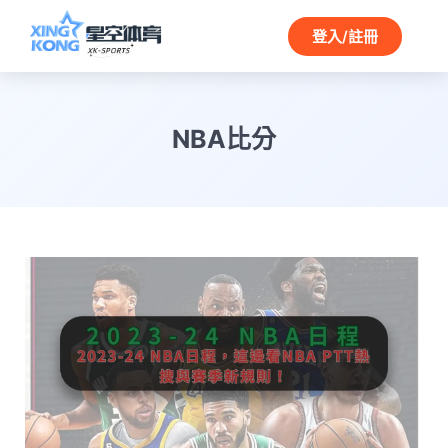
登入/註冊
NBA比分