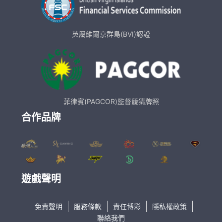
英屬維爾京群島(BVI)認證
菲律賓(PAGCOR)監督競猜牌照
合作品牌
遊戲聲明
免責聲明
服務條款
責任博彩
隱私權政策
聯絡我們