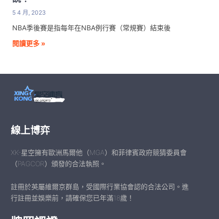
5 4 月, 2023
NBA季後賽是指每年在NBA例行賽（常規賽）結束後
閱讀更多 »
線上博弈
XK-星空擁有歐洲馬爾他（MGA）和菲律賓政府競猜委員會
（PAGCOR）頒發的合法執照。
註冊於英屬維爾京群島，受國際行業協會認的合法公司。進
行註冊並娛樂前，請確保您已年滿18歲！