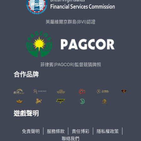
英屬維爾京群島(BVI)認證
菲律賓(PAGCOR)監督競猜牌照
合作品牌
遊戲聲明
免責聲明
服務條款
責任博彩
隱私權政策
聯絡我們