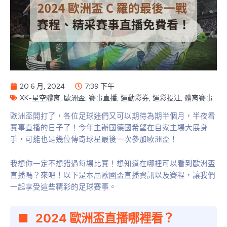
20 6 月, 2024
7:39 下午
XK-星空體育
,
歐洲盃
,
賽事直播
,
運動彩券
,
運彩投注
,
體育賽事
歐洲盃開打了，各位足球迷們又可以期待為期半個月，半夜看
賽事直播的日子了！今年主辦國德國希望在自家主場大展身
手，可能也是幾位傳奇球星最後一次參加歐洲盃！
我想你一定不想錯過每場比賽！想知道在哪裡可以看到歐洲盃
直播嗎？來吧！以下是本屆歐國盃直播資訊以及賽程，讓我們
一起享受這些精彩的足球賽事。
2024 歐洲盃直播哪裡看？