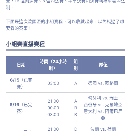
賽，16 強淘汰賽、8 強淘汰賽、半準決賽和決賽均為單場淘汰
制。
下面是這次歐國盃的小組賽程，可以收藏起來，以免錯過了想
要看的賽事！
小組賽直播賽程
時間（24小時
組
日期
隊伍
制）
別
6/15
（已完
03:00
A
德國 vs. 蘇格蘭
賽）
匈牙利 vs. 瑞士
21:00
A
6/16
（已完
西班牙 vs. 克羅地亞
00:00
B
賽）
意大利 vs. 阿爾巴尼
03:00
B
亞
21:00
D
波蘭 vs. 荷蘭