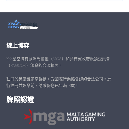
線上博弈
XK-星空擁有歐洲馬爾他（MGA）和菲律賓政府競猜委員會
（PAGCOR）頒發的合法執照。
註冊於英屬維爾京群島，受國際行業協會認的合法公司。進
行註冊並娛樂前，請確保您已年滿18歲！
牌照認證