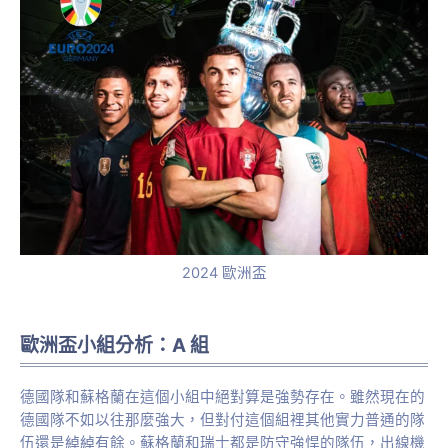
2024 歐洲盃
歐洲盃小組分析：A 組
德國隊和蘇格蘭在這個小組中絕對算是強勢存在。雖然現在的
德國隊不如以往那麼強大，但對付這個組裡其他實力普通的隊
伍還是綽綽有餘。蘇格蘭和瑞士都是防守強悍的隊伍，出線機