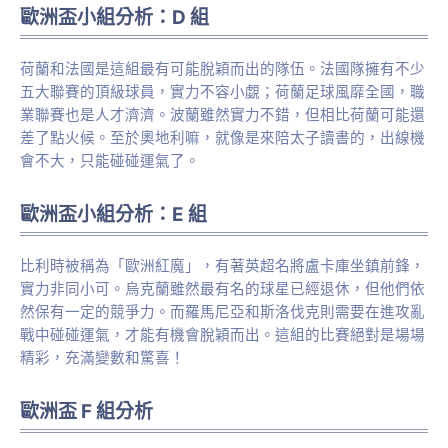
歐洲盃小組分析：D 組
荷蘭和法國是這組最有可能脫穎而出的隊伍。法國隊擁有不少
五大聯賽的頂級球員，實力不容小覷；荷蘭足球風靡全國，職
業聯賽也是人才濟濟。波蘭雖然實力不錯，但相比荷蘭可能還
差了點火候。至於奧地利嘛，就像是來陪太子讀書的，出線機
會不大，只能碰碰運氣了。
歐洲盃小組分析：E 組
比利時被稱為「歐洲紅魔」，有著英超名將盧卡庫坐鎮前鋒，
實力非同小可。烏克蘭雖然最有名的球星已經退休，但他們依
然保有一定的競爭力。而羅馬尼亞和斯洛伐克則需要在進攻亂
戰中碰碰運氣，才能有機會脫穎而出。這組的比賽絕對是場場
精彩，充滿變數和驚喜！
歐洲盃 F 組分析