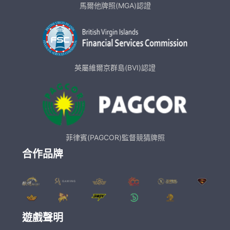
馬爾他牌照(MGA)認證
英屬維爾京群島(BVI)認證
菲律賓(PAGCOR)監督競猜牌照
合作品牌
遊戲聲明