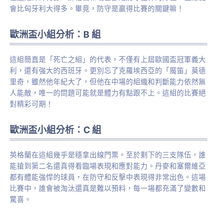
會比匈牙利大得多。畢竟，防守是贏得比賽的關鍵嘛！
歐洲盃小組分析：B 組
這組簡直是「死亡之組」的代表，不僅有上屆歐國盃冠軍義大
利，還有強大的西班牙。更別忘了克羅埃西亞的「魔笛」莫德
里奇，雖然他年紀大了，但他在中場的組織和判斷能力依然無
人能敵，唯一的問題可能就是體力有點跟不上。這組的比賽絕
對精彩可期！
歐洲盃小組分析：C 組
英格蘭在這組幾乎是穩拿出線門票。至於剩下的三支隊伍，誰
能搶到第二名還真得看臨場表現和應對能力。丹麥和塞爾維亞
都有體能強悍的球員，在防守和反擊中表現得非常出色。這場
比賽中，誰會被淘汰還真是難以預料，每一場都充滿了變數和
驚喜。