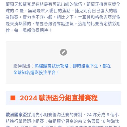
葡萄牙和捷克是這組最有可能出線的隊伍。葡萄牙擁有享譽全
球的 C 羅，無疑是眾人矚目的焦點。捷克則有自己強大的職
業聯賽，實力也不容小覷。相比之下，土耳其和格魯吉亞就像
是來湊熱鬧的，想要晉級得靠點運氣。這組的比賽肯定精彩絕
倫，每一場都值得期待！
延伸閱讀：
熊貓體育試玩攻略：即時結單下注，都在
全球知名運彩投注平台！
2024 歐洲盃
分組直播賽程
歐洲國家盃
採用先小組賽後淘汰賽的賽制，24 隊分成 6 個小
組進行單循環小組賽；每組積分最高的前 2 名晉級 16 強淘汰