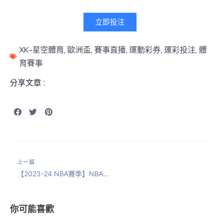
立即投注
XK-星空體育
,
歐洲盃
,
賽事直播
,
運動彩券
,
運彩投注
,
體
育賽事
分享文章 :
上一篇
【2023-24 NBA賽季】NBA例行賽/附加賽/季後賽最新賽程動態！
你可能喜歡