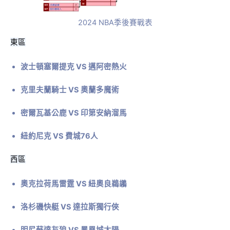
2024 NBA季後賽戰表
東區
波士頓塞爾提克 VS 邁阿密熱火
克里夫蘭騎士 VS 奧蘭多魔術
密爾瓦基公鹿 VS 印第安納溜馬
紐約尼克 VS 費城76人
西區
奧克拉荷馬雷霆 VS 紐奧良鵜鶘
洛杉磯快艇 VS 達拉斯獨行俠