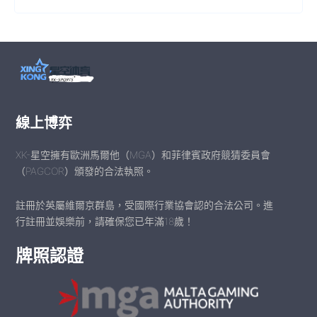
線上博弈
XK-星空擁有歐洲馬爾他（MGA）和菲律賓政府競猜委員會
（PAGCOR）頒發的合法執照。
註冊於英屬維爾京群島，受國際行業協會認的合法公司。進
行註冊並娛樂前，請確保您已年滿18歲！
牌照認證