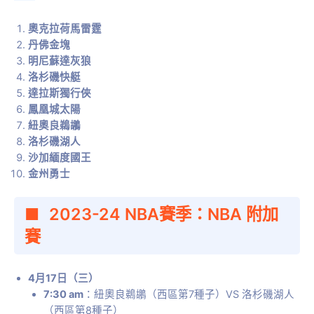
奧克拉荷馬雷霆
丹佛金塊
明尼蘇達灰狼
洛杉磯快艇
達拉斯獨行俠
鳳凰城太陽
紐奧良鵜鶘
洛杉磯湖人
沙加緬度國王
金州勇士
2023-24 NBA賽季：NBA 附加
賽
4月17日（三）
7:30 am
：紐奧良鵜鶘（西區第7種子）VS 洛杉磯湖人
（西區第8種子）