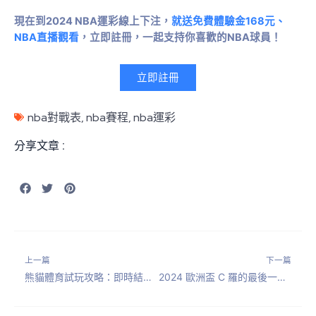
現在到2024 NBA運彩線上下注，
就送免費體驗金168元、
NBA直播觀看
，立即註冊，一起支持你喜歡的NBA球員！
立即註冊
nba對戰表
,
nba賽程
,
nba運彩
分享文章 :
上一篇
下一篇
熊貓體育試玩攻略：即時結單下注，都在全球知名運彩投注平台！
2024 歐洲盃 C 羅的最後一戰，賽程、精采賽事直播免費看！