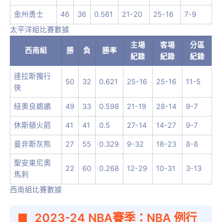
金州勇士
46
36
0.561
21-20
25-16
7-9
太平洋組比賽數據
主場
客場
分區
西南組
勝
負
勝率
紀錄
紀錄
紀錄
達拉斯獨行
50
32
0.621
25-16
25-16
11-5
俠
紐奧良鵜鶘
49
33
0.598
21-19
28-14
9-7
休斯頓火箭
41
41
0.5
27-14
14-27
9-7
曼非斯灰熊
27
55
0.329
9-32
18-23
8-8
聖安東尼奧
22
60
0.268
12-29
10-31
3-13
馬刺
西南組比賽數據
2023-24 NBA賽季：NBA 例行