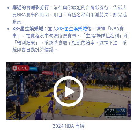
鄰近的台灣彩券行
：前往與你最近的台灣彩券行，告訴店
員NBA賽事的時間、項目、隊伍名稱和預測結果，即完成
購買。
XK-星空娛樂城
：登入
XK-星空娛樂城
後，選擇「NBA賽
事」，在賽程表中勾選所選賽事、「主/客場隊伍名稱」和
「預測結果」，系統將會顯示相應的賠率，選擇下注，系
統即會自動計算價錢。
2024 NBA 直播