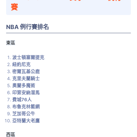
賽
NBA 例行賽排名
東區
波士頓塞爾提克
紐約尼克
密爾瓦基公鹿
克里夫蘭騎士
奧蘭多魔術
印第安納溜馬
費城76人
布魯克林籃網
芝加哥公牛
亞特蘭大老鷹
西區