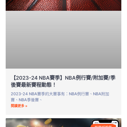
【2023-24 NBA賽季】NBA例行賽/附加賽/季
後賽最新賽程動態！
2023-24 NBA賽季的大賽事有：NBA例行賽、NBA附加
賽、NBA季後賽、
閱讀更多 »