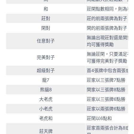
和
莊閑點數相同，則為和
莊對
莊的前兩張牌為對子，
閑對
閑的前兩張牌為對子，
無論出現莊對還是閑對
任意對子
均可獲得獎勵
無論莊閑，只要滿足花
完美對子
可獲得完美對子獎勵
超級對子
首4張牌中包含兩張或
龍7
莊家以三張牌7點勝
熊貓8
閑家以三張牌8點勝
大老虎
莊家以三張牌6點勝
小老虎
莊家以兩張牌6點勝
老虎和
莊閑以6點和
莊家首兩張合計為8或9
莊天牌