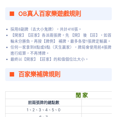
OB真人百家樂遊戲規則
採用8副牌（去大小鬼牌），共計416張。
【閑家】【莊家】各派兩張牌，先 【閑】 後 【莊】，如首
輪未分勝負，再按【牌例】 補牌，最多各發1張牌定輸贏。
任何一家拿到8點或9點（天生贏家），牌局會使用前4張牌
進行結算，不再博牌。
最終以【閑家】【莊家】的和值個位比大小。
百家樂補牌規則
閒 家
前兩張牌的總點數
發
1、2、3、4、5、0
必