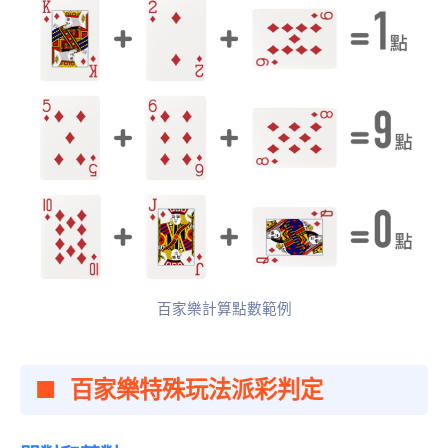
百家樂計算點數範例
百家樂特殊玩法派彩判定