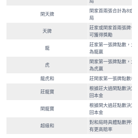
局
閑家首兩張合計為8或9
閑天牌
局
莊家或閑家首兩張牌合為
天牌
可獲得獎勵
莊家第一張牌點數，大
龍
為龍贏
閑家第一張牌點數，大
虎
為虎贏
龍虎和
莊閑家第一張牌點數相
根據莊大過閑點數決定
莊龍寶
回本金
根據閑大過莊點數決定
閑龍寶
回本金
對和局時具體點數押注
超級和
有更高賠率