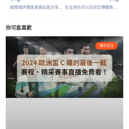
上一篇
下一篇
娛樂城評價是真實玩家分享還是博弈同行利用評價網站散布不實訊息?
在台灣也可以玩到亞博體育 – OB亞博台灣官方網站
你可能喜歡
運彩投注