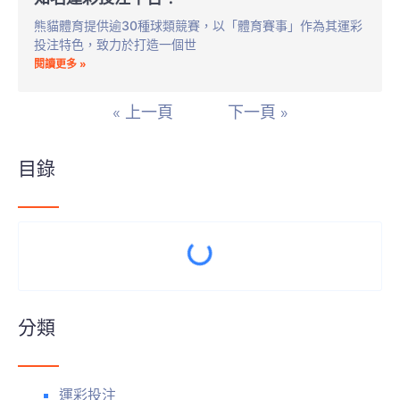
熊貓體育提供逾30種球類競賽，以「體育賽事」作為其運彩
投注特色，致力於打造一個世
閱讀更多 »
« 上一頁
下一頁 »
目錄
分類
運彩投注