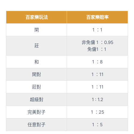
百家樂玩法
百家樂賠率
閑
1 ：1
非免傭 1 ：0.95
莊
免傭1 ：1
和
1 ：8
閑對
1 ：11
莊對
1 ：11
超級對
1 : 1.2
完美對子
1 ：25
任意對子
1 ：5