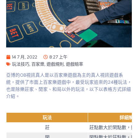
14 7 月, 2022
8:27 上午
玩法技巧
,
百家樂
,
遊戲規則
,
遊戲賠率
亞博的OB視訊真人是以百家樂遊戲為主的真人視訊遊戲系
統，提供了市面上百家樂遊戲中，最受玩家追崇的24種玩法，
也是除樂莊家、閒家、和局以外的玩法，以下以表格方式詳細
介紹。
玩法
詳細解說
莊
莊點數大於閑點數，則
閑
閑點數大於莊點數，則