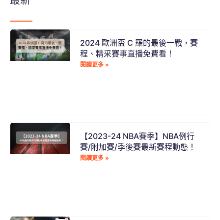
2024 歐洲盃 C 羅的最後一戰，賽
程、精采賽事直播免費看！
閱讀更多 »
【2023-24 NBA賽季】NBA例行
賽/附加賽/季後賽最新賽程動態！
閱讀更多 »