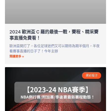
2024 歐洲盃 C 羅的最後一戰，賽程、精采賽
事直播免費看！
歐洲盃開打了，各位足球迷們又可以期待為期半個月，半夜
看賽事直播的日子了！今年主辦
閱讀更多 »
運彩投注