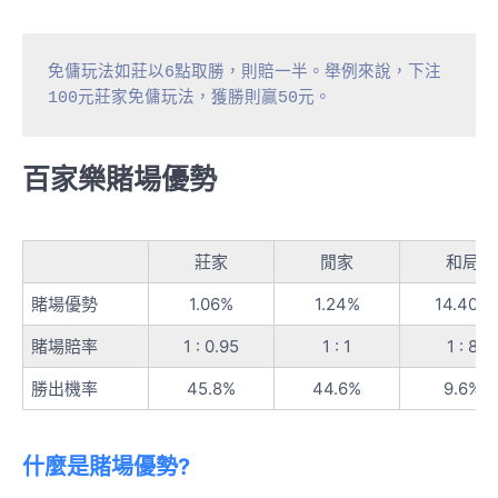
免傭玩法如莊以6點取勝，則賠一半。舉例來說，下注
100元莊家免傭玩法，獲勝則贏50元。
百家樂賭場優勢
莊家
閒家
和局
賭場優勢
1.06%
1.24%
14.40%
賭場賠率
1 : 0.95
1 : 1
1 : 8
勝出機率
45.8%
44.6%
9.6%
什麼是賭場優勢?